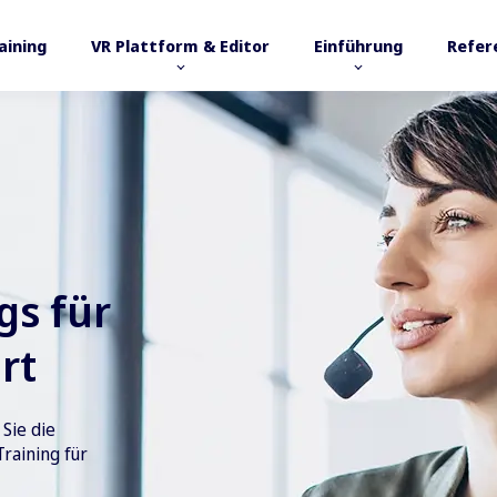
raining
VR Plattform & Editor
Einführung
Refer
ngs für
rt
Sie die
raining für