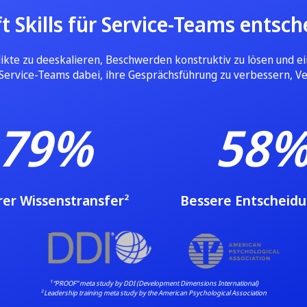
 Skills für Service-Teams entsch
flikte zu deeskalieren, Beschwerden konstruktiv zu lösen und ei
t Service-Teams dabei, ihre Gesprächsführung zu verbessern, V
79%
58
rer Wissenstransfer²
Bessere Entscheid
¹ “PROOF” meta study by DDI (Development Dimensions International)
² Leadership training meta study by the American Psychological Association