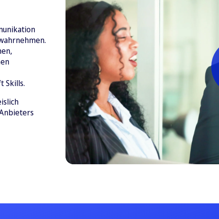
munikation
 wahrnehmen.
hen,
nen
 Skills.
islich
 Anbieters