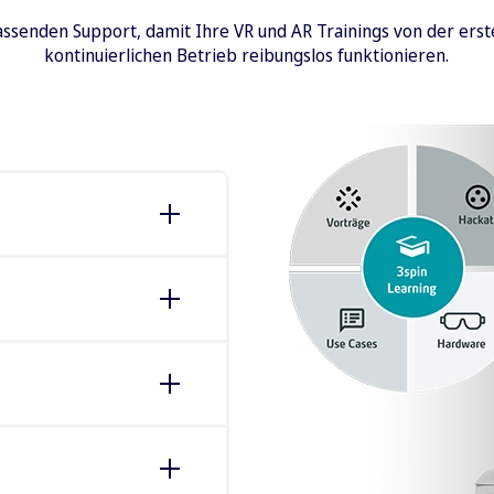
ssenden Support, damit Ihre VR und AR Trainings von der erst
kontinuierlichen Betrieb reibungslos funktionieren.
-Schulung, dank dem
t offizieller
r technischen
 bei der Erzeugung von
n wie Single-Sign-On
rücksenden von
r LMS.