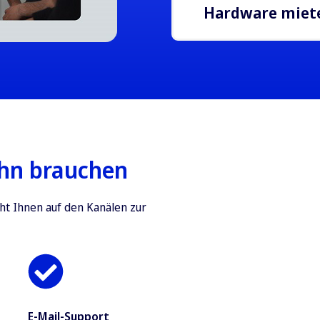
Erstellung immersiver 
Hardware miet
innovatives und motiv
Erproben Sie 3spin Le
Nutzen Sie unseren Mi
Partnern anbieten.
ihn brauchen
ht Ihnen auf den Kanälen zur
E-Mail-Support