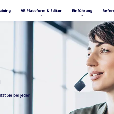
raining
VR Plattform & Editor
Einführung
Refer
a
zt Sie bei jeder