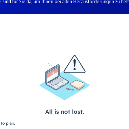
r sind für Sie da, um Ihnen bei allen Herausforderungen zu helf