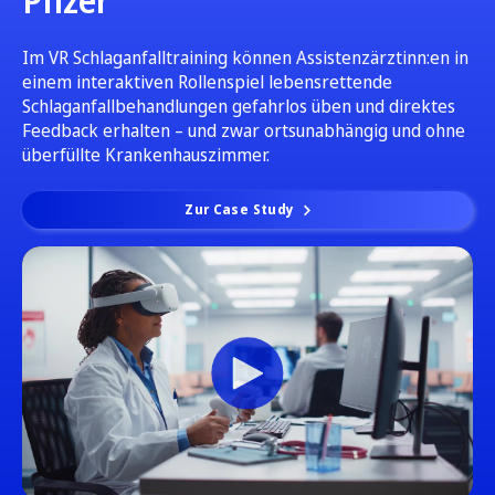
Pfizer
Im VR Schlaganfalltraining können Assistenzärztinn:en in
einem interaktiven Rollenspiel lebensrettende
Schlaganfallbehandlungen gefahrlos üben und direktes
Feedback erhalten – und zwar ortsunabhängig und ohne
überfüllte Krankenhauszimmer.
Zur Case Study