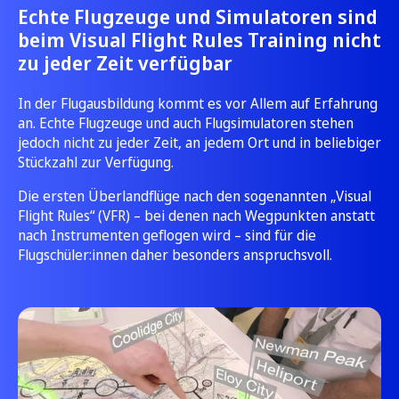
Echte Flugzeuge und Simulatoren sind
beim Visual Flight Rules Training nicht
zu jeder Zeit verfügbar
In der Flugausbildung kommt es vor Allem auf Erfahrung
an. Echte Flugzeuge und auch Flugsimulatoren stehen
jedoch nicht zu jeder Zeit, an jedem Ort und in beliebiger
Stückzahl zur Verfügung.
Die ersten Überlandflüge nach den sogenannten „Visual
Flight Rules“ (VFR) – bei denen nach Wegpunkten anstatt
nach Instrumenten geflogen wird – sind für die
Flugschüler:innen daher besonders anspruchsvoll.